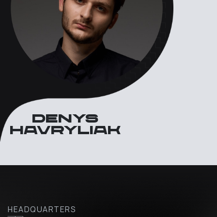
Denys
havryliak
HEADQUARTERS