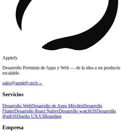
Applefy
Desarrollo Premium de Apps y Web — de la idea a un producto
escalable.
sales@applefy.tech
→
Servicios
Desarrollo Web
Desarrollo de Apps Móviles
Desarrollo
Flutter
Desarrollo React Native
Desarrollo watchOS
Desarrollo
iPadOS
Diseño UX/UI
Branding
Empresa